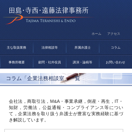
ホーム
アクセス
主な取扱業務
法律相談等
所属弁護士
コラム
事務所概要
顧問・社外役員
講演・論稿等
お問い合わせ
コラム「企業法務相談室」一覧
会社法，商取引法，M&A・事業承継，倒産・再生，IT・
知財，労働法，公益通報・コンプライアンス等につい
て，企業法務を取り扱う弁護士が豊富な実務経験に基づ
き解説しています。