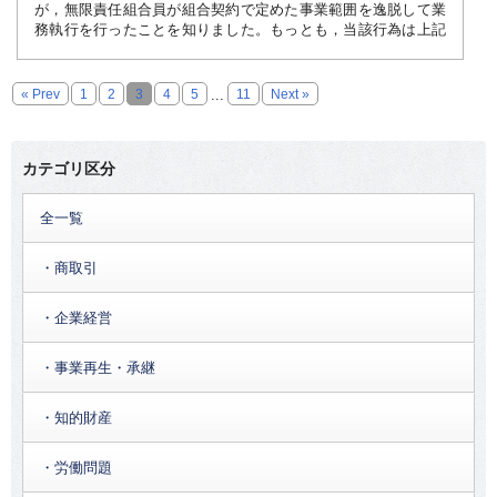
た，保証人を付けることも難しそうである一方，A社の倉庫に
が，無限責任組合員が組合契約で定めた事業範囲を逸脱して業
な経営の実現，株主総会に関する手続きの省略による意思決定
上場会社等に係る第一項に規定する業務等に関する重要事実
はA社の仕掛品や在庫商品が保管されているので，これらの物
務執行を行ったことを知りました。もっとも，当該行為は上記
事業者は，法及び内部規程の要件を満たす通報者のみならず調査協力
の迅速化，株主管理コストの削減が挙げられます（坂本三郎編
を知る前に締結された当該上場会社等の特定有価証券等に係る
品を担保に取ろうかと考えています。
組合にとって利益となる行為だったので有効としたいのです
等に対する懲戒処分等の適切な措置の実施と，被通報者への事前の注意
著『一問一答平成26年改正会社法』251頁（商事法務，第2版，
が，何か方法はありますか。
売買等に関する契約の履行又は上場会社等に係る同項に規定す
2015年））。
すなわち，A社の倉庫内の複数の動産に譲渡担保権を設定し
解雇・その他の不利益な取扱いがなされないよう通報者等に対するフ
る業務等に関する重要事実を知る前に決定された当該上場会社
« Prev
1
2
3
4
5
...
11
Next »
ようと思うのですが，その場合における注意点などを教えてく
この制度により，これまでのキャッシュアウトの手法である
じることとされています。関係会社・取引先の従業員からも通報を受け
等の特定有価証券等に係る売買等の計画の実行として売買等を
ださい。
全部取得条項付種類株式の取得において，常に，株主総会の特
A 投資事業有限責任組合法第3条1項に掲げる事業の範囲内で
する場合その他これに準ずる特別の事情に基づく売買等である
別決議が要求されていたこととは異なり，機動的なキャッシュ
(7) 社内リニエンシー制度
ある場合に限り，有限責任組合員全員で「追認」をすることが
ことが明らかな売買等をする場合（内閣府令で定める場合に限
アウトが可能になりました。
A.
カテゴリ区分
できます。
法令違反行為等の早期把握によるコンプライアンス経営の推進の観点
る。）
集合動産譲渡担保権の設定においては，
ています。これは独占禁止法分野で導入されているリニエンシー制度に
２ 要件
～引用終了～
全一覧
１ 投資事業有限責任組合について
① 譲渡担保権の目的となる動産について他の担保権が設定さ
(8) 内部通報制度の評価・改善
れていないかなど権利関係を確認すること
未公表の重要事実を知る前に売買の決定がされている場合に
? 特別支配株主
・商取引
② 目的動産をきちんと特定すること
内部通報制度の実効性向上のため，制度の整備・運用状況・実績，周
おいては，会社関係者等と一般投資家との間に情報面の格差が
投資事業有限責任組合（Limited Partnership 以下，「LPS」
特別支配株主とは，対象会社の総株主の議決権の10分の9以
③ 譲渡担保権の対抗要件を具備すること
な評価・点検の定期的な実施と，これを踏まえた経営幹部の責任での制
といいます）とは，投資事業有限責任組合契約（各当事者が出
なく，規制する必要がないと考えられるため，平成２７年９月
上を有する者をいいます（会社法（以下，「法」といいま
・企業経営
資を行い，共同で一定の事業の全部又は一部を営む契約）によ
の内閣府令の改正により，後記２のとおり，適用除外に関する
また，通報制度の実効性は企業価値の維持・向上に関わることから，
す。）179条1項）。
等に留意する必要があります。
って成立する無限責任組合員及び有限責任組合員からなる組合
包括規定が新設され，その適用範囲が拡大されました。
ルすることが適当とされています。
議決権保有割合の算定に当たっては，特別支配株主となる者
を指します（投資事業有限責任組合契約に関する法律2条及び3
・事業再生・承継
また，集合動産譲渡担保権設定契約書において，目的動産が
が自ら保有する議決権に加えて，その者の特別支配株主完全子
条 以下「LPS法」といいます）。
３ リスクマネジメントの観点からの通報制度の積極的活用
集合動産譲渡担保の目的であることを明示すべきこと，目的動
法人（特別支配株主となるものが発行済株式の全部を有する株
（１）改正により新設された内容（注：下線引用者）
・知的財産
産について損害保険に付すること，目的動産の数量や管理状況
以上を総括すると，今回のガイドライン改訂においては，内部通報制
式会社その他これに順ずるものとして法務省令で定める法人）
LPSは，民法上の組合（民法667条1項）を基本としながら
を把握できるようにしておくこと，債務不履行時に目的動産の
が明らかにされたといえます。
が有する議決権も合算されます（同条1項）。
～以下，取引規制府令５９条１項１４号を引用～
も，管理者たる無限責任組合員以外の組合員の責任を有限とす
現実の引渡しが受けられるようにしておくことなどを定めてお
・労働問題
また，上記，議決権保有割合は，対象会社に対し，株式等売
ることを法的に認める仕組みが採用されており，民法上の組合
ところで、日頃から内部通報制度を真摯に機能させている企業におい
くことが肝要です。
前各号に掲げる場合のほか
渡請求をする旨を通知するとき，その承認を受けるとき，売渡
，
次に掲げる要件の全てに該当
する
に比べて投資家が出資に踏み切り易いようになっています。