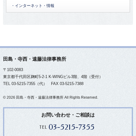
たさないといえます。この場合、社外へのいきなりの外部告発は、懲戒
以下，解説します。
株式等の全部を取得する取得日において，満たしている必要が
場合
・インターネット・情報
あります（法179条の3第1項，法179条の9第1項）。
自浄の機会もないままに、いきなりマスコミから不祥事を告発され、
●集合動産譲渡担保について
もっともその反面，LPSでは，組合員（無限責任組合員であ
イ 業務等に関する重要事実を知る前に締結された特定有価証
す。こうした後手の対応は、不祥事対応の場面で最もしてはいけないこ
ると有限責任組合員であると問わない）の出資を「金銭その他
券等に係る売買等に関する書面による契約の履行又は業務等に
の信頼を市場に生み出すところともなる訳です。
? 対象会社
債権を保全するために，取引の相手方が倉庫等で保有してい
の財産」に限定しています（LPS法6条2項）。民法上の組合と
関する重要事実を知る前に決定された特定有価証券等に係る売
対象会社は，公開会社に限られず，公開会社でない場合にも
る仕掛品や在庫商品といった複数の動産の集合物をまとめて譲
異なり，労務出資が認められていないのです。その理由は，出
こうして、企業としては消極的形式的に、いわばコンプライアンスら
買等の書面による計画の実行として売買等を行うこと。
利用できることとされています。なお，清算株式会社は，対象
渡担保権の目的にすることが認められており，そのような担保
資を具体的に債務の引き当てになりうるものに限定して，組合
て、これを企業の将来の発展のために積極的に運用すべきといえるでし
会社となることはできません（法509条第2項）。
は「集合動産譲渡担保」と呼ばれています。
ロ 業務等に関する重要事実を知る前に，
次に掲げるいずれか
と取引関係に入る第三者の保護の観点から，組合の責任財産の
業員の雇用環境は守られるといえます。さらに、通報制度が十分に機能
この集合動産譲渡担保が設定されると，譲渡担保権設定者
の措置
充実をはかることにあります。
が講じられたこと。
業のあるべき姿といえるでしょう。
（本件でいうA社）は，担保権実行までは「通常の営業の範囲
? 対象となる株式等
１）
当該契約又は計画の写しが，金融商品取引業者
（法第二
田島・寺西・遠藤法律事務所
内」であれば，担保の目的となっている集合動産のうちの個々
LPSでは，投資対象が制限されており，具体的にはLPS法3条
株式売渡請求は，対象会社の株主（対象会社及び特別支配株
十八条第一項に規定する第一種金融商品取引業（有価証券関連
の動産を自由に処分することができますが，個々の動産を処分
1項に列挙されているものに限られます（１号から７号までは投
弁護士 田島 正広
主は除きます。以下，売渡請求の対象となる株主を「売渡株
〒102-0083
業に該当するものに限り，法第二十九条の四の二第十項に規定
した場合にはそれに見合うだけの動産を補充しなければなりま
資等資金の供給に関する事業，８号はコンサルティング事業，
主」といいます。）の全員に対して行わなければなりません
する第一種少額電子募集取扱業務のみを行うものを除く。）を
せん。そして，補充された個々の動産は，集合物に加わった時
東京都千代田区麹町5-2-1 K-WINGビル3階、4階（受付）
９号は他の投資組合向けの出資，１０号は１号から９号までの
（法179条第1項本文）。なお，既に特別支配株主の支配が及ん
点で譲渡担保の対象となります。また，通常の営業の範囲を超
行う者に限る。（２）並びに第六十三条第一項第十四号ロ
TEL 03-5215-7355（代） FAX 03-5215-7388
事業に付随する事業，１１号は外国法人への投資，１２号は余
でいる特別支配株主完全子法人については，特別支配株主が，
このコラム執筆者へのご相談をご希望の方は，こちらまでご連絡くださ
えるような処分や担保権の設定は認められません。
（１）及び（２）において同じ。）
に対して提出され，当該提
裕金の運用）。これらの事業の全部又は一部を営むことを約す
同法人に対して株式売渡請求をしないことを選択することがで
出の日付について当該金融商品取引業者による確認を受けたこ
ることで（またそれを含めた絶対的記載事項等を組合契約書に
※ご連絡の際には，コラムをご覧になられた旨，及び，執筆弁護士名の
きます（同条第1項ただし書，法179条の2第1項第1号）。
©
2026 田島・寺西・遠藤法律事務所 All Rights Reserved.
●目的動産の権利関係の確認
と
（当該金融商品取引業者が当該契約を締結した相手方又は当
記載することで），LPS法上の契約ということができることに
そして，株式売渡請求は，売渡株主の有する対象会社の株式
該計画を共同して決定した者である場合を除く。）。
直通電話 ０３－５２１５－７３５４
なります。
の全部（種類株式発行会社であれば全種類株式）について行わ
集合動産譲渡担保を設定するに先立って，まず目的となる集
お問い合わせ・ご相談は
なければなりません（法179条第1項）。
メール
（★をアットマークに変換してくだ
２）
合動産の権利関係を確認することが不可欠です。
当該契約又は計画に確定日付が付されたこと
（金融商品
advice★tajima-law.jp
LPSは無限責任組合員及び有限責任組合員からなることが必
取引業者が当該契約を締結した者又は当該計画を決定した者で
また，特別支配株主は，株式売渡請求と併せてする場合に限
動産は，質権や譲渡担保権，所有権留保，留置権，先取特権
03-5215-7355
TEL
要とされているため，無限責任組合員又は有限責任組合員の全
って，新株予約権者に対して，新株予約権の売渡請求をするこ
ある場合に限る。）。
などの担保権が競合していることがあり，競合する権利の内容
員の脱退が，組合の解散事由として定められています（LPS法
ともできます（同条第2項）。なお，この請求が新株予約権付社
や対抗要件具備の先後によって，せっかく設定した集合動産譲