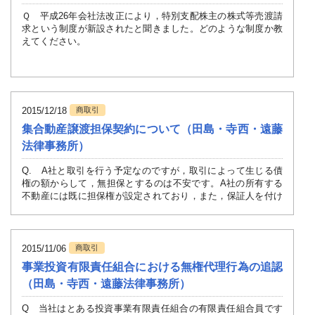
ることになっても予定通り売買が可能となる制度です。
ことが明らかにされました。
Ｑ 平成26年会社法改正により，特別支配株主の株式等売渡請
従前は，知る前契約・計画であっても，有価証券の取引等の規
求という制度が新設されたと聞きました。どのような制度か教
また，制度整備・運用における経営トップの責務にも力点が置かれ，
制に関する内閣府令（以下，「取引規制府令」といいます。）
えてください。
の個別列挙に定める類型に当てはまらないものについてはイン
(3) 通報制度の整備と外部窓口の活用
サイダー取引規制の適用除外（金融商品取引法１６６条６項１
通報制度の実効性確保の観点から，外部窓口として法律事務所の他，
２号）となりませんでしたが，平成２７年９月の改正により包
Ａ この制度は，対象会社の総株主の議決権の10分の9以上を
し，通報者の特定可能な情報は通報者の書面による明示の同意なくして
括的な適用除外の規定（取引規制府令５９条１項１４号）が追
有する株主（特別支配株主）が，対象会社に対して一定の事項
加されました。
を記載した通知を行い，対象会社において，その承諾や売渡株
通報窓口の利用者としては，取引先の従業員や退職者を含めて幅広く
2015/12/18
商取引
主に対する通知・公告等の手続を経ることにより，特別支配株
虞のある顧問弁護士等の外部窓口での起用は避けることが必要とされて
集合動産譲渡担保契約について（田島・寺西・遠藤
包括的な適用除外の要件の概要は，以下のとおりであり，その
主が少数株主の有する株式等（株式，新株予約権，新株予約権
全てを充足する場合にインサイダー取引規制の適用が除外され
法律事務所）
(4) 調査・是正措置と通報者保護
付社債を指します。以下，同じ。）の全部を，少数株主の個別
ます。
の承諾なく，直接，金銭を対価として取得すること（キャッシ
調査・是正の実効性確保のため，調査担当部署に社内的な調査権限と
Q. A社と取引を行う予定なのですが，取引によって生じる債
ュアウト）を可能にするものです。
①未公表の重要事実を「知る前」に締結・決定された契約・計
への報告等も求められています。また，調査・是正措置の実効性確保の
権の額からして，無担保とするのは不安です。A社の所有する
不動産には既に担保権が設定されており，また，保証人を付け
画に基づく売買であること
そして、通報制度の実効性確保のため通報者保護の徹底を図るべく，
１ 制度の概要
ることも難しそうである一方，A社の倉庫にはA社の仕掛品や在
示してはならないものとされます。かかる同意取得に際しては，開示に
②未公表の重要事実を「知る前」に，かかる契約・計画の写し
庫商品が保管されているので，これらの物品を担保に取ろうか
を証券会社に提出する等したこと
と考えています。・・・・
この制度は，特別支配株主が対象会社の株主総会決議を経る
(5) 通報受付・調査実施における秘密保持
2015/11/06
商取引
ことなく，少数株主の有する株式等（株式，新株予約権，新株
③当該契約・計画の中で，売買の具体的内容（期日，期日ごと
Q.
専用回線の設置，勤務時間外の個室・事業所外での面談の実施等によ
予約権付社債を指します。以下，同じ。）の全部を，少数株主
事業投資有限責任組合における無権代理行為の追認
の売買の数量又は総額）が定められているか，又は裁量の余地
A社と取引を行う予定なのですが，取引によって生じる債権
す。また，通報者本人からの情報流出を防止するため，情報管理の重要
の個別の承諾なく，少数株主から直接，金銭を対価として取得
（田島・寺西・遠藤法律事務所）
がない方式により決定されること
の額からして，無担保とするのは不安です。
窓口担当者が双方向で情報伝達を行い得る仕組みを導入することが望ま
すること（キャッシュアウト）を可能にするものです。
A社の所有する不動産には既に担保権が設定されており，ま
～以下，金融商品取引法１６６条６項１２号を引用～
Q 当社はとある投資事業有限責任組合の有限責任組合員です
キャッシュアウトの利点としては，長期的視野に立った柔軟
(6) 解雇・その他不利益な取扱いの禁止