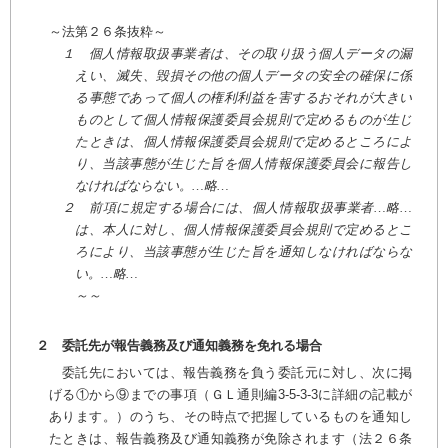
～法第２６条抜粋～
１ 個人情報取扱事業者は、その取り扱う個人データの漏
えい、滅失、毀損その他の個人データの安全の確保に係
る事態であって個人の権利利益を害するおそれが大きい
ものとして個人情報保護委員会規則で定めるものが生じ
たときは、個人情報保護委員会規則で定めるところによ
り、当該事態が生じた旨を個人情報保護委員会に報告し
なければならない。…略…
２ 前項に規定する場合には、個人情報取扱事業者…略…
は、本人に対し、個人情報保護委員会規則で定めるとこ
ろにより、当該事態が生じた旨を通知しなければならな
い。…略…
～～
２ 委託先が報告義務及び通知義務を免れる場合
委託先においては、報告義務を負う委託元に対し、次に掲
げる①から⑨までの事項（ＧＬ通則編3-5-3-3に詳細の記載が
あります。）のうち、その時点で把握しているものを通知し
たときは、報告義務及び通知義務が免除されます（法２６条