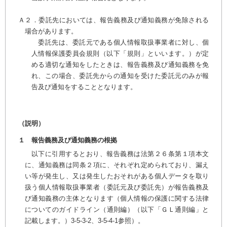
Ａ２．委託先においては、報告義務及び通知義務が免除される
場合があります。
委託先は、委託元である個人情報取扱事業者に対し、個
人情報保護委員会規則（以下「規則」といいます。）が定
める適切な通知をしたときは、報告義務及び通知義務を免
れ、この場合、委託先からの通知を受けた委託元のみが報
告及び通知をすることとなります。
（説明）
１ 報告義務及び通知義務の根拠
以下に引用するとおり、報告義務は法第２６条第１項本文
に、通知義務は同条２項に、それぞれ定められており、漏え
い等が発生し、又は発生したおそれがある個人データを取り
扱う個人情報取扱事業者（委託元及び委託先）が報告義務及
び通知義務の主体となります（個人情報の保護に関する法律
についてのガイドライン（通則編）（以下「ＧＬ通則編」と
記載します。）3-5-3-2、3-5-4-1参照）。