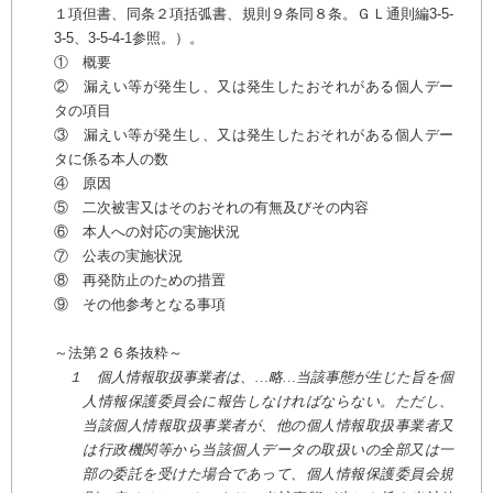
１項但書、同条２項括弧書、規則９条同８条。ＧＬ通則編3-5-
3-5、3-5-4-1参照。）。
① 概要
② 漏えい等が発生し、又は発生したおそれがある個人デー
タの項目
③ 漏えい等が発生し、又は発生したおそれがある個人デー
タに係る本人の数
④ 原因
⑤ 二次被害又はそのおそれの有無及びその内容
⑥ 本人への対応の実施状況
⑦ 公表の実施状況
⑧ 再発防止のための措置
⑨ その他参考となる事項
～法第２６条抜粋～
１ 個人情報取扱事業者は、…略…当該事態が生じた旨を個
人情報保護委員会に報告しなければならない。ただし、
当該個人情報取扱事業者が、他の個人情報取扱事業者又
は行政機関等から当該個人データの取扱いの全部又は一
部の委託を受けた場合であって、個人情報保護委員会規