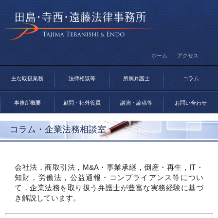
ホーム
アクセス
主な取扱業務
法律相談等
所属弁護士
コラム
事務所概要
顧問・社外役員
講演・論稿等
お問い合わせ
コラム・企業法務相談室
会社法，商取引法，M&A・事業承継，倒産・再生，IT・
知財，労働法，公益通報・コンプライアンス等につい
て，企業法務を取り扱う弁護士が豊富な実務経験に基づ
き解説しています。