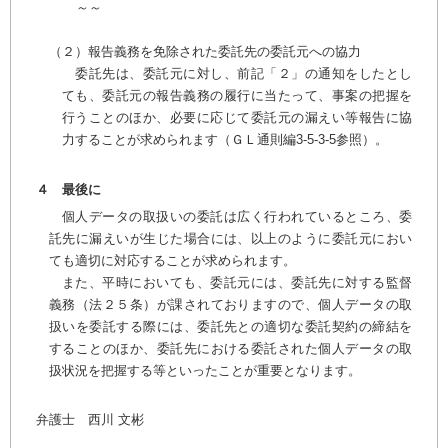
～～
（２）報告義務を免除された委託先の委託元への協力
委託先は、委託元に対し、前記「２」の通知をしたとし
ても、委託元の報告義務の履行に当たって、事案の把握を
行うことのほか、必要に応じて委託元の漏えい等報告に協
力することが求められます（ＧＬ通則編3-5-3-5参照）。
４ 最後に
個人データの取扱いの委託は広く行われているところ、委
託先に漏えいが生じた場合には、以上のように委託元におい
ても適切に対応することが求められます。
また、平時においても、委託元には、委託先に対する監督
義務（法２５条）が課されておりますので、個人データの取
扱いを委託する際には、委託先との適切な委託契約の締結を
することのほか、委託先における委託された個人データの取
扱状況を把握する等といったことが重要となります。
弁護士 西川 文彬