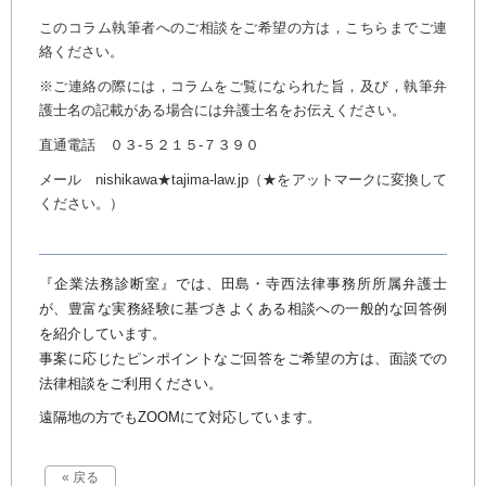
このコラム執筆者へのご相談をご希望の方は，こちらまでご連
絡ください。
※ご連絡の際には，コラムをご覧になられた旨，及び，執筆弁
護士名の記載がある場合には弁護士名をお伝えください。
直通電話 ０３-５２１５-７３９０
メール nishikawa★tajima-law.jp（★をアットマークに変換して
ください。）
『企業法務診断室』では、田島・寺西法律事務所所属弁護士
が、豊富な実務経験に基づきよくある相談への一般的な回答例
を紹介しています。
事案に応じたピンポイントなご回答をご希望の方は、面談での
法律相談をご利用ください。
遠隔地の方でもZOOMにて対応しています。
« 戻る