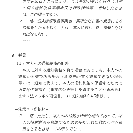
則で定めるところにより、当該事態が生じた旨を当該他
の個人情報取扱事業者又は行政機関等に通知したとき
は、この限りでない。
２ …略…個人情報取扱事業者（同項ただし書の規定による
通知をした者を除く。）は、本人に対し…略…通知しなけ
ればならない。
～～
３ 補足
（１）本人への通知義務の例外
本人に対する通知義務を負う場合であっても、本人への
通知が困難である場合（連絡先が古く通知できない場合
等）は、通知に代えて、本人の権利利益を保護するために
必要な代替措置（事案の公表等）を講ずることが認められ
ます（法２６条２項但書、ＧＬ通則編3-5-4-5参照）。
～法第２６条抜粋～
２ …略…ただし、本人への通知が困難な場合であって、本
人の権利利益を保護するため必要なこれに代わるべき措
置をとるときは、この限りでない。