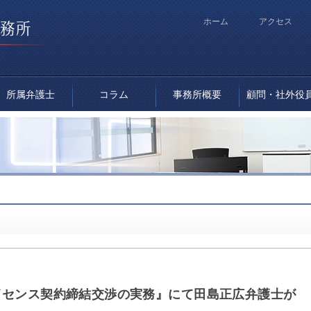
ホーム
アクセス
所属弁護士
コラム
事務所概要
顧問・社外役
イセンス契約締結交渉の実務』にて田島正広弁護士が