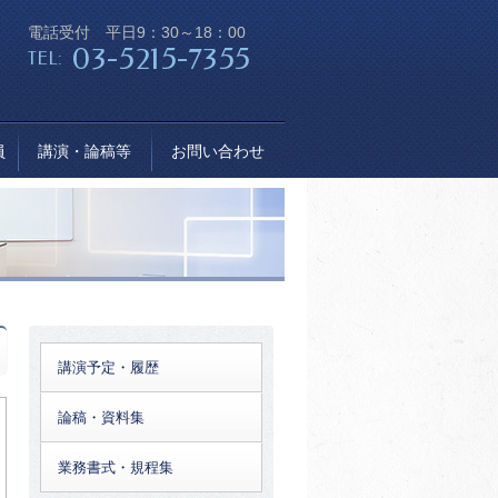
電話受付 平日9：30～18：00
03-5215-7355
TEL:
員
講演・論稿等
お問い合わせ
講演予定・履歴
論稿・資料集
業務書式・規程集