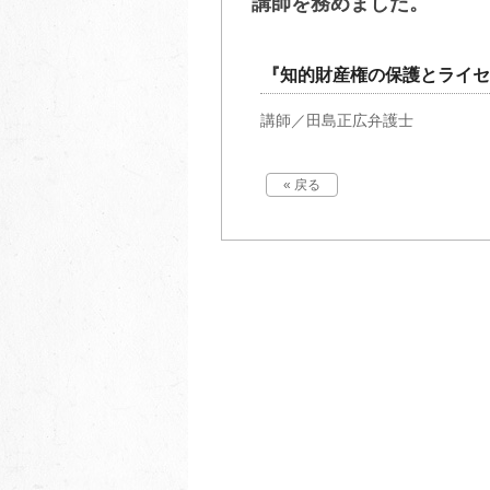
講師を務めました。
『知的財産権の保護とライセ
講師／田島正広弁護士
« 戻る